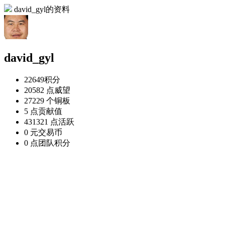
david_gyl的资料
david_gyl
22649
积分
20582 点
威望
27229 个
铜板
5 点
贡献值
431321 点
活跃
0 元
交易币
0 点
团队积分