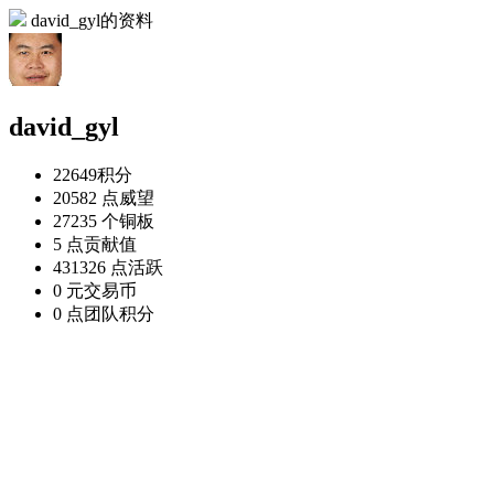
david_gyl的资料
david_gyl
22649
积分
20582 点
威望
27235 个
铜板
5 点
贡献值
431326 点
活跃
0 元
交易币
0 点
团队积分