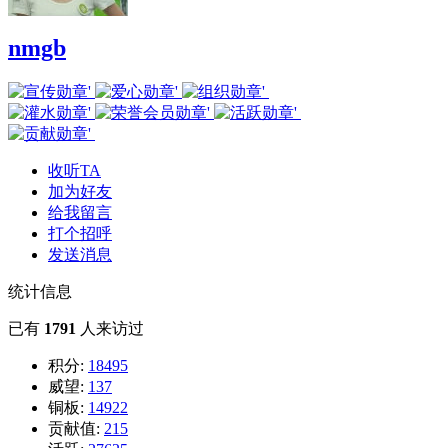
nmgb
收听TA
加为好友
给我留言
打个招呼
发送消息
统计信息
已有
1791
人来访过
积分:
18495
威望:
137
铜板:
14922
贡献值:
215