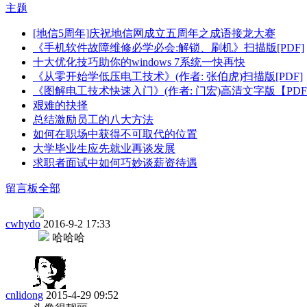
主题
[地信5周年]庆祝地信网成立五周年之成语接龙大赛
《手机软件故障维修必学必会:解锁、刷机》扫描版[PDF]
十大优化技巧助你的windows 7系统一快再快
《从零开始学低压电工技术》(作者: 张伯虎)扫描版[PDF]
《图解电工技术快速入门》(作者: 门宏)高清文字版【PD
艰难的抉择
总结激励员工的八大方法
如何在职场中获得不可取代的位置
大学毕业生应先就业再谈发展
求职者面试中如何巧妙谈薪资待遇
留言板
全部
cwhydo
2016-9-2 17:33
哈哈哈
cnlidong
2015-4-29 09:52