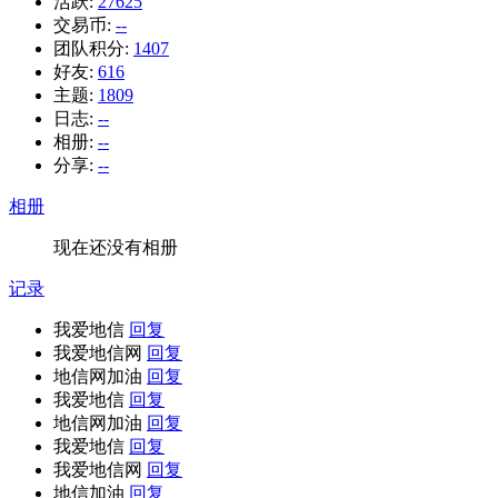
活跃:
27625
交易币:
--
团队积分:
1407
好友:
616
主题:
1809
日志:
--
相册:
--
分享:
--
相册
现在还没有相册
记录
我爱地信
回复
我爱地信网
回复
地信网加油
回复
我爱地信
回复
地信网加油
回复
我爱地信
回复
我爱地信网
回复
地信加油
回复