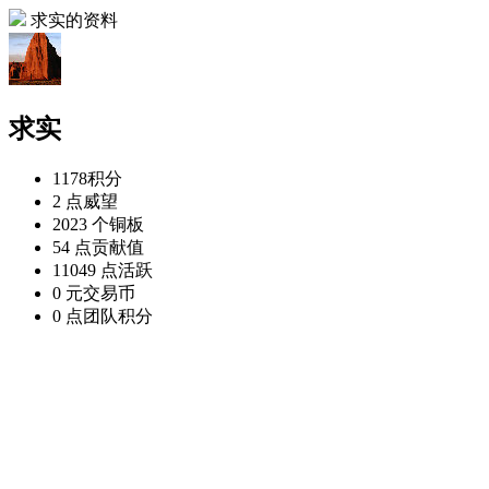
求实的资料
求实
1178
积分
2 点
威望
2023 个
铜板
54 点
贡献值
11049 点
活跃
0 元
交易币
0 点
团队积分