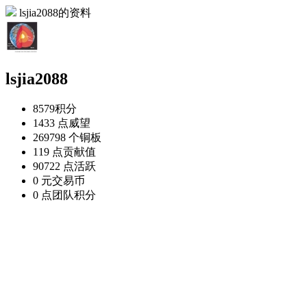
lsjia2088的资料
lsjia2088
8579
积分
1433 点
威望
269798 个
铜板
119 点
贡献值
90722 点
活跃
0 元
交易币
0 点
团队积分