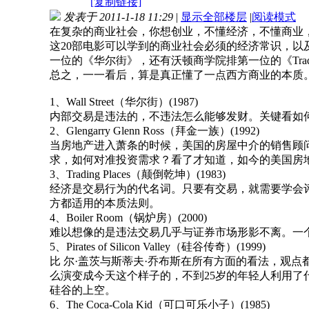
[复制链接]
发表于 2011-1-18 11:29
|
显示全部楼层
|
阅读模式
在复杂的商业社会，你想创业，不懂经济，不懂商业
这20部电影可以学到的商业社会必须的经济常识，以
一位的《华尔街》，还有沃顿商学院排第一位的《Trading 
总之，一一看后，算是真正懂了一点西方商业的本质
1、Wall Street（华尔街）(1987)
内部交易是违法的，不违法怎么能够发财。关键看如
2、Glengarry Glenn Ross（拜金一族）(1992)
当房地产进入萧条的时候，美国的房屋中介的销售顾
求，如何对准投资需求？看了才知道，如今的美国房
3、Trading Places（颠倒乾坤）(1983)
经济是交易行为的代名词。只要有交易，就需要学会
方都适用的本质法则。
4、Boiler Room（锅炉房）(2000)
难以想像的是违法交易几乎与证券市场形影不离。一
5、Pirates of Silicon Valley（硅谷传奇）(1999)
比 尔·盖茨与斯蒂夫·乔布斯在所有方面的看法，观
么演变成今天这个样子的，不到25岁的年轻人利用了
硅谷的上空。
6、The Coca-Cola Kid（可口可乐小子）(1985)