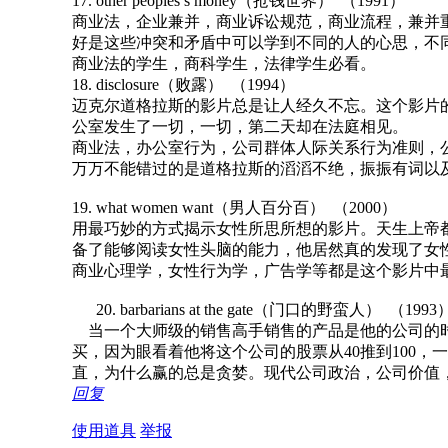
17. other peoples’s money（抢钱世界） （1991）
商业法，企业兼并，商业诉讼规范，商业流程，兼并
好是这些冲突和矛盾中可以学到不同的人的心思，不
商业法的学生，商科学生，法律学生必看。
18. disclosure（败露） （1994）
迈克尔道格拉斯的影片总是让人经久不忘。这个影片
公室发生了一切，一切，第二天却在法庭相见。
商业法，办公室行为，公司群体人际关系行为准则，
万万不能错过的是道格拉斯的滔滔不绝，振振有词以
19. what women want（男人百分百） （2000）
用最巧妙的方式揭示女性所思所想的影片。天生上帝
备了能够阅读女性头脑的能力，他居然真的发现了女
商业心理学，女性行为学，广告学等都是这个影片中
20. barbarians at the gate（门口的野蛮人） （1993
当一个大师级的销售高手销售的产品是他的公司的时
买，因为眼看着他将这个公司的股票从40推到100
直，为什么赢的总是贪婪。现代公司政治，公司价值
回复
使用道具
举报