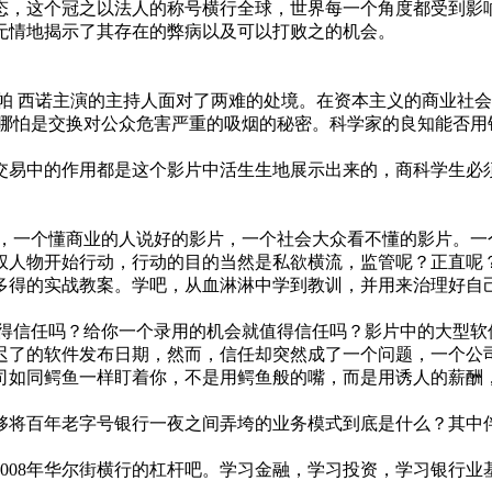
态，这个冠之以法人的称号横行全球，世界每一个角度都受到影
无情地揭示了其存在的弊病以及可以打败之的机会。
6;帕 西诺主演的主持人面对了两难的处境。在资本主义的商业
，哪怕是交换对公众危害严重的吸烟的秘密。科学家的良知能否
交易中的作用都是这个影片中活生生地展示出来的，商科学生必
片，一个懂商业的人说好的影片，一个社会大众看不懂的影片。一
权人物开始行动，行动的目的当然是私欲横流，监管呢？正直呢
多得的实战教案。学吧，从血淋淋中学到教训，并用来治理好自
值得信任吗？给你一个录用的机会就值得信任吗？影片中的大型软
迟了的软件发布日期，然而，信任却突然成了一个问题，一个公司
司如同鳄鱼一样盯着你，不是用鳄鱼般的嘴，而是用诱人的薪酬
够将百年老字号银行一夜之间弄垮的业务模式到底是什么？其中
008年华尔街横行的杠杆吧。学习金融，学习投资，学习银行