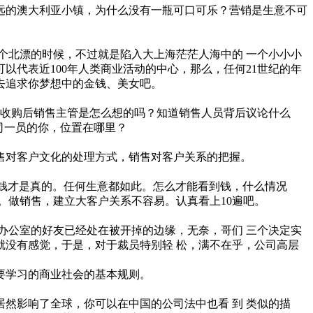
远的澳大利亚小镇，为什么没有一瓶可口可乐？营销是生意不可
个北漂的时候，不过就是陷入大上海茫茫人海中的 一个小小小
代表近100年人类商业活动的中心，那么，任何21世纪的年
去追求你梦想中的金钱、美女吧。
道收购后销售主管是怎么想的吗？知道销售人员背后议论什么
司一员的你，位置在哪里？
售对客户文化的处理方式，销售对客户关系的把握。
我看到钱才是真的。任何生意都如此。怎么才能看到钱，什么情况
。做销售，建立大客户关系不容易。认真看上10遍吧。
办公室的好友已经处在被开掉的边缘，无奈，哥们 三个决定实
就没有感觉，于是，对于裁员特别轻 松，满不在乎，公司高层
要学习的商业社会的基本规则。
居然影响了全球，你可以在中国的公司法中也看 到 类似的描