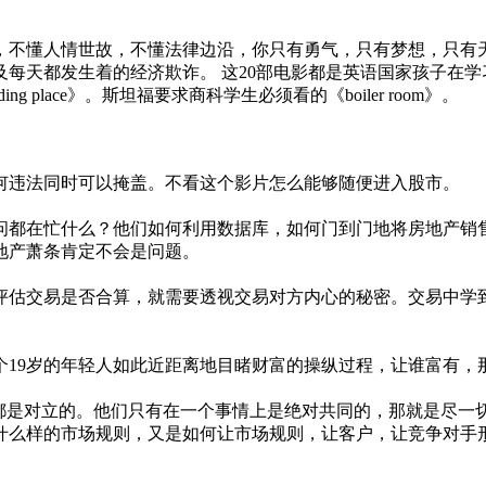
，不懂人情世故，不懂法律边沿，你只有勇气，只有梦想，只有
及每天都发生着的经济欺诈。 这20部电影都是英语国家孩子在
place》。斯坦福要求商科学生必须看的《boiler room》。
。
何违法同时可以掩盖。不看这个影片怎么能够随便进入股市。
问都在忙什么？他们如何利用数据库，如何门到门地将房地产销
地产萧条肯定不会是问题。
评估交易是否合算，就需要透视交易对方内心的秘密。交易中学
个19岁的年轻人如此近距离地目睹财富的操纵过程，让谁富有，
点都是对立的。他们只有在一个事情上是绝对共同的，那就是尽一
什么样的市场规则，又是如何让市场规则，让客户，让竞争对手