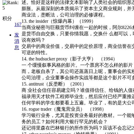
述。恰好是这样的法律文本影响了人类社会的组织形
膨胀。从最深刻的本质揭示了资本主义商业规则，并
商业法，垄断法，公司治理的必修课程。
积分
13. the insider（惊爆内幕）（1999）
167
当商业秘密与巨额货币纠缠在一起的时候，阿尔822
是货币自由交换，只要你情我愿，交换什 么都可以
发
说有效吗？
消
交易中的商业价值，交易中的定价原理，商业信誉在
息
可逆的特性。
14. the hudsucker proxy（影子大亨） （1994）
一 个缓慢叙事风格的影片。一个票房不怎么样的影
而，老板自杀了，其公司还蒸蒸日上呢，董事会的实
公司治理，企业董事会操作实战等都是这个影片不可
15. antitrust（反垄断）（2001）
商 业社会信任容易建立吗？谁值得信任、给钱的人
福录用天才软件工程师毕业生，然后应付已经严重推
任何学科的学生都要看上五遍。毕业了，有的是大公
16. rogue trader（魔鬼营业员） （1998）
学习银行业务，尤其是投资业务最好的教材。一个能
务的员工？如何利用大银行罕见的机会？
还记得里森在巴林银行的所作所为吗？应该不会忘记2