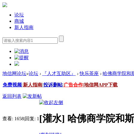
论坛
商城
新人指南
地信网论坛
»
论坛
›
『人才互助区』
›
快乐茶座
›
哈佛商学院和
免费视频
|
新人指南
|
投诉删帖
|
广告合作
|
地信网APP下载
返回列表
[灌水]
哈佛商学院和斯
查看:
1658
|
回复:
1