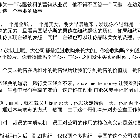
作为一个碳酸饮料的营销从业员，他不得不回答一个问题，在边
创造一个事业的故事。
西，一个是金钱，一个是美女。明天早晨醒来，发现你不过就是一
的元素。且看美国堪萨斯的男孩在纽约飘荡的历程。如果纽约可以
让你实现金钱的梦想，同样，金钱也可以让你品味美女的诱惑。
少5次以上呢。大公司都是通过收购来长大的。你会收购吗？知
懂这个影片。你看得懂吗？当公司与公司之间发生买卖的时候，公
一个美国销售在西班牙的销售经历让我们学到销售的价值观，销
的短语，风行美国经久不衰。show me the money 让
。生意中没有牢靠的友谊，这是你在创业 前必须要牢记的教训
知道，而且，就在裁员开始的那天，他却决定请假一天。他的两个
，通过木马病毒的方式。然而，由于这个哥们本来对办公室工作
机时，裁员的本质动机，员工对公司的作用的核心意义都是必须
的组织行为后，到21世纪，仅仅两个多世纪，美国的这个公司法