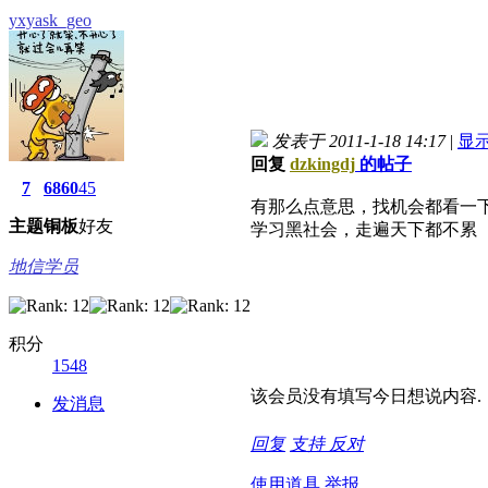
yxyask_geo
发表于 2011-1-18 14:17
|
显
回复
dzkingdj
的帖子
7
6860
45
有那么点意思，找机会都看一
主题
铜板
好友
学习黑社会，走遍天下都不累
地信学员
积分
1548
该会员没有填写今日想说内容.
发消息
回复
支持
反对
使用道具
举报