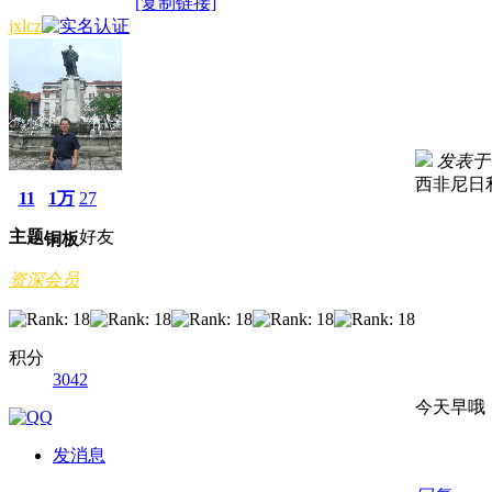
[复制链接]
jxlcz
发表于 2
西非尼日
11
1万
27
主题
好友
铜板
资深会员
积分
3042
今天早哦
发消息