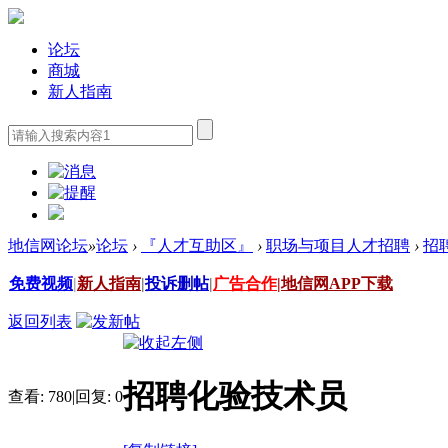
论坛
商城
新人指南
地信网论坛
»
论坛
›
『人才互助区』
›
职场与项目人才招聘
›
招
免费视频
|
新人指南
|
投诉删帖
|
广告合作
|
地信网APP下载
返回列表
招聘化验技术员
查看:
780
|
回复:
0