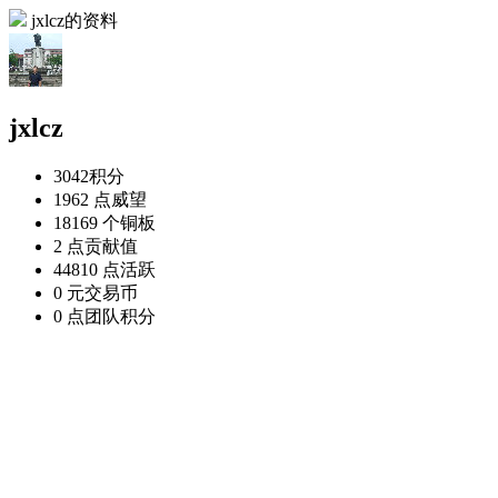
jxlcz的资料
jxlcz
3042
积分
1962 点
威望
18169 个
铜板
2 点
贡献值
44810 点
活跃
0 元
交易币
0 点
团队积分