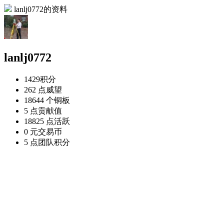
lanlj0772的资料
lanlj0772
1429
积分
262 点
威望
18644 个
铜板
5 点
贡献值
18825 点
活跃
0 元
交易币
5 点
团队积分