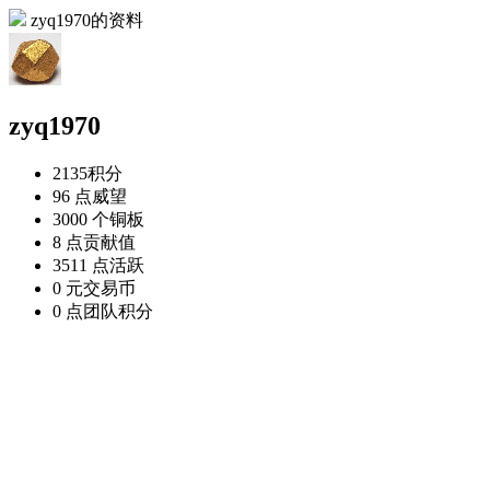
zyq1970的资料
zyq1970
2135
积分
96 点
威望
3000 个
铜板
8 点
贡献值
3511 点
活跃
0 元
交易币
0 点
团队积分