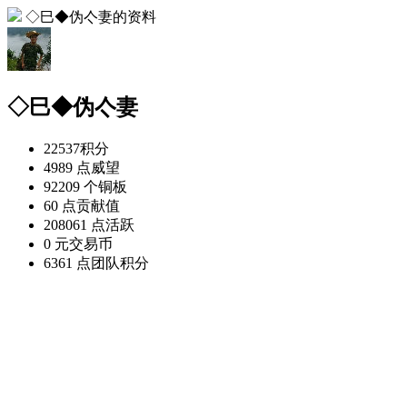
◇巳◆伪亽妻的资料
◇巳◆伪亽妻
22537
积分
4989 点
威望
92209 个
铜板
60 点
贡献值
208061 点
活跃
0 元
交易币
6361 点
团队积分