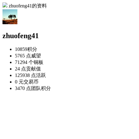
zhuofeng41的资料
zhuofeng41
10859
积分
5765 点
威望
71294 个
铜板
24 点
贡献值
125938 点
活跃
0 元
交易币
3470 点
团队积分