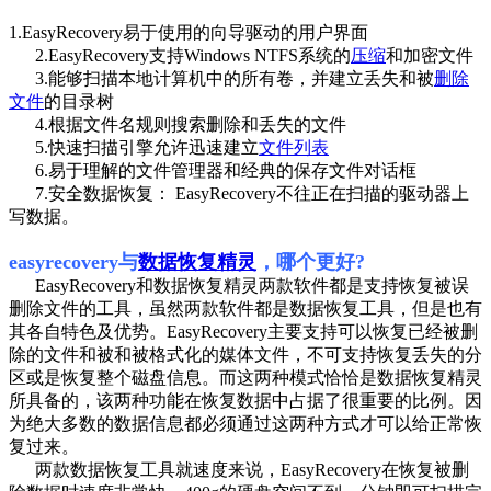
1.EasyRecovery易于使用的向导驱动的用户界面
2.EasyRecovery支持Windows NTFS系统的
压缩
和加密文件
3.能够扫描本地计算机中的所有卷，并建立丢失和被
删除
文件
的目录树
4.根据文件名规则搜索删除和丢失的文件
5.快速扫描引擎允许迅速建立
文件列表
6.易于理解的文件管理器和经典的保存文件对话框
7.安全数据恢复： EasyRecovery不往正在扫描的驱动器上
写数据。
easyrecovery与
数据恢复精灵
，哪个更好?
EasyRecovery和数据恢复精灵两款软件都是支持恢复被误
删除文件的工具，虽然两款软件都是数据恢复工具，但是也有
其各自特色及优势。EasyRecovery主要支持可以恢复已经被删
除的文件和被和被格式化的媒体文件，不可支持恢复丢失的分
区或是恢复整个磁盘信息。而这两种模式恰恰是数据恢复精灵
所具备的，该两种功能在恢复数据中占据了很重要的比例。因
为绝大多数的数据信息都必须通过这两种方式才可以给正常恢
复过来。
两款数据恢复工具就速度来说，EasyRecovery在恢复被删