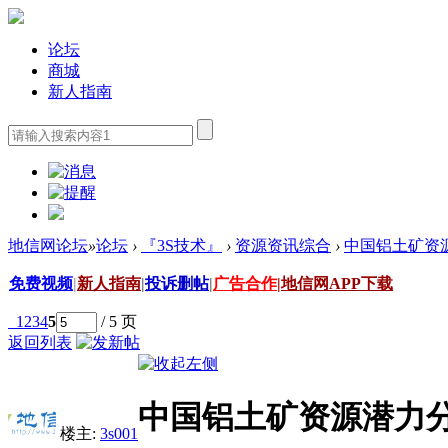
论坛
商城
新人指南
地信网论坛
»
论坛
›
『3S技术』
›
资源资讯综合
›
中国铝土矿资
免费视频
|
新人指南
|
投诉删帖
|
广告合作
|
地信网APP下载
1
2
3
4
5
/ 5 页
返回列表
中国铝土矿资源潜力
楼主:
3s001