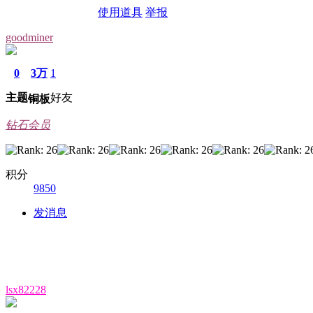
使用道具
举报
goodminer
0
3万
1
主题
好友
铜板
钻石会员
积分
9850
发消息
lsx82228