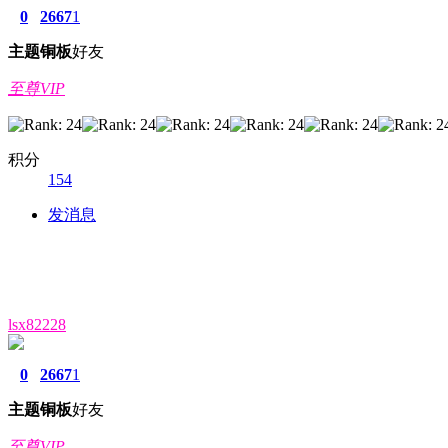
0
2667
1
主题
铜板
好友
至尊VIP
积分
154
发消息
lsx82228
0
2667
1
主题
铜板
好友
至尊VIP