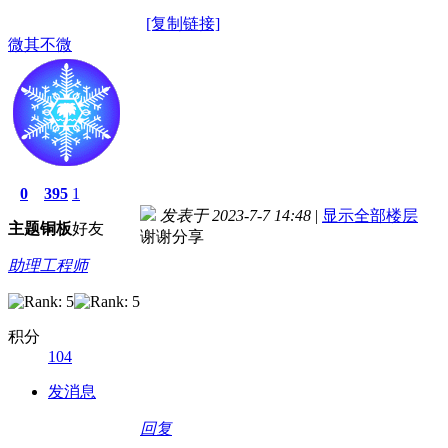
[复制链接]
微其不微
0
395
1
发表于 2023-7-7 14:48
|
显示全部楼层
主题
铜板
好友
谢谢分享
助理工程师
积分
104
发消息
回复