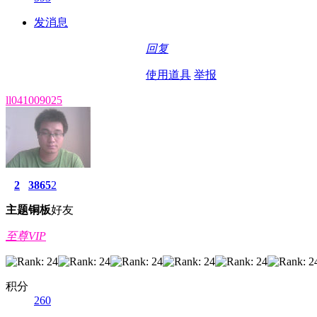
发消息
回复
使用道具
举报
ll041009025
2
3865
2
主题
铜板
好友
至尊VIP
积分
260