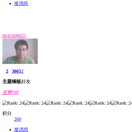
发消息
ll041009025
2
3865
2
主题
铜板
好友
至尊VIP
积分
260
发消息