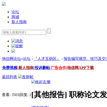
论坛
商城
新人指南
地信网论坛
»
论坛
›
『人才互助区』
›
报告编写规范、技巧及交
免费视频
|
新人指南
|
投诉删帖
|
广告合作
|
地信网APP下载
返回列表
[其他报告]
职称论文
查看:
3503
|
回复:
2