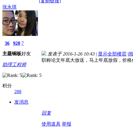
[复制链接]
张永琪
36
928
7
主题
铜板
好友
发表于 2016-1-26 10:43
|
显示全部楼层
|
职称论文年底大放送，马上年底放假，价格优惠中.
助理工程师
积分
288
发消息
回复
使用道具
举报