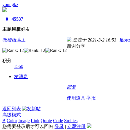
youngkz
0
4553
7
主题
铜板
好友
教授级高工
发表于 2021-3-2 16:53
|
显示
谢谢分享
积分
1560
发消息
回复
使用道具
举报
返回列表
高级模式
B
Color
Image
Link
Quote
Code
Smilies
您需要登录后才可以回帖
登录
|
立即注册