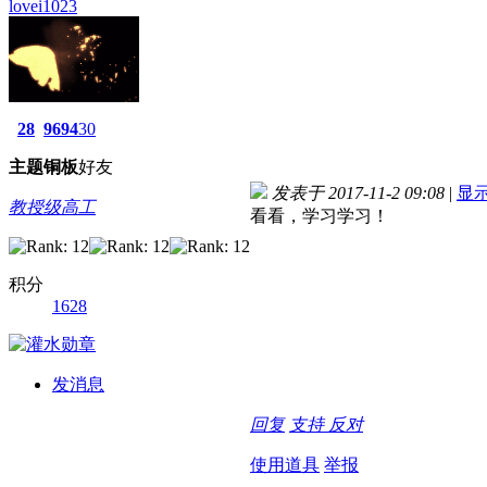
lovei1023
28
9694
30
主题
铜板
好友
发表于 2017-11-2 09:08
|
显
教授级高工
看看，学习学习！
积分
1628
发消息
回复
支持
反对
使用道具
举报