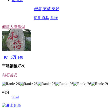
回复
支持
反对
使用道具
举报
俺是大漠孤烟
97
5万
148
主题
好友
铜板
钻石会员
积分
9874