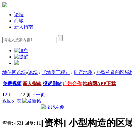
论坛
商城
新人指南
地信网论坛
»
论坛
›
『地质工程』
›
矿产地质
›
小型构造的区域
免费视频
|
新人指南
|
投诉删帖
|
广告合作
|
地信网APP下载
1
2
/ 2 页
下一页
返回列表
[资料]
小型构造的区
查看:
4631
|
回复:
11