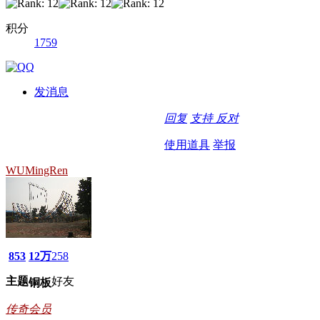
积分
1759
发消息
回复
支持
反对
使用道具
举报
WUMingRen
853
12万
258
主题
好友
铜板
传奇会员