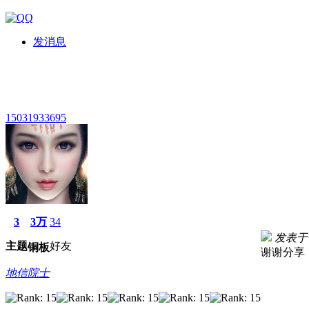
发消息
15031933695
3
3万
34
发表于 2
主题
好友
铜板
谢谢分享
地信院士