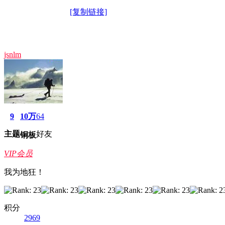
[复制链接]
jsnlm
9
10万
64
主题
好友
铜板
VIP会员
我为地狂！
积分
2969