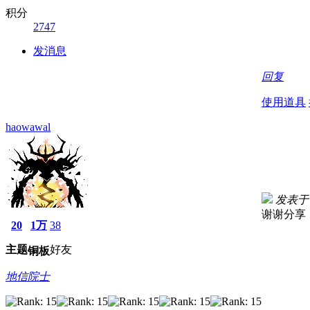
积分
2747
发消息
回复
使用道具
haowawal
发表于 2
谢
20
1万
38
主题
好友
铜板
地信院士