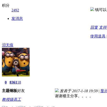
积分
钱可以
2492
发消息
回复
支
使用道具
泪无痕
0
8361
18
主题
铜板
好友
发表于 2017-1-18 19:59
|
显
谢谢楼主分享。。。。
教授级高工