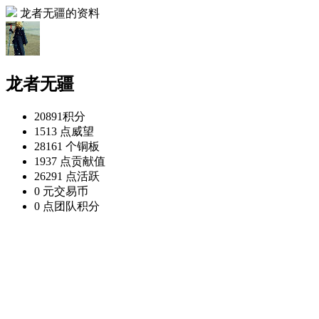
龙者无疆的资料
龙者无疆
20891
积分
1513 点
威望
28161 个
铜板
1937 点
贡献值
26291 点
活跃
0 元
交易币
0 点
团队积分