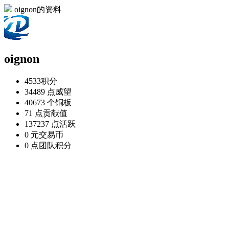
oignon的资料
oignon
4533
积分
34489 点
威望
40673 个
铜板
71 点
贡献值
137237 点
活跃
0 元
交易币
0 点
团队积分