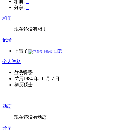
相册:
--
分享:
--
相册
现在还没有相册
记录
下雪了
回复
个人资料
性别
保密
生日
1984 年 10 月 7 日
学历
硕士
动态
现在还没有动态
分享