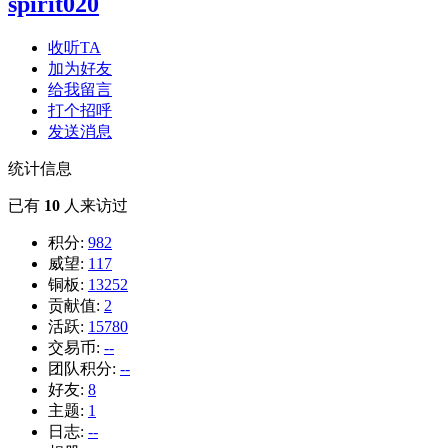
spirit020
收听TA
加为好友
给我留言
打个招呼
发送消息
统计信息
已有
10
人来访过
积分:
982
威望:
117
铜板:
13252
贡献值:
2
活跃:
15780
交易币:
--
团队积分:
--
好友:
8
主题:
1
日志:
--