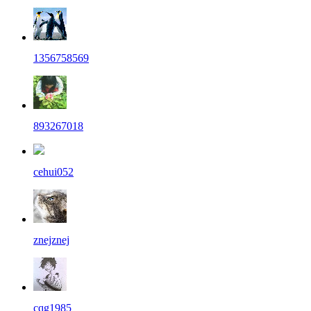
1356758569
893267018
cehui052
znejznej
cqg1985