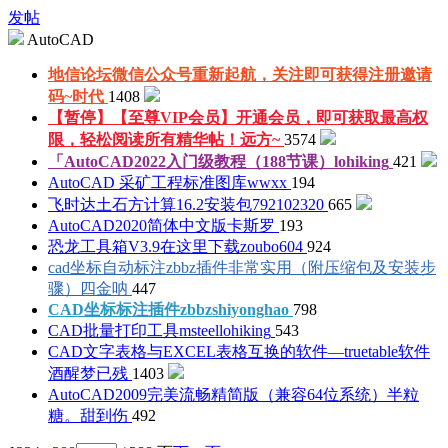
发帖
AutoCAD
地信论坛微信公众号重新起航，关注即可获得注册邀请
码~
时代
1408
【暂停】【至尊VIP会员】开通会员，即可获取最高权
限，轻松阅读所有精华帖！
远方~
3574
「AutoCAD2022入门级教程（188节课）
lohiking
421
AutoCAD 采矿工程标准图库
wwxx
194
飞时达土石方计算16.2安装包
792102320
665
AutoCAD2020简体中文版
卡斯罗
193
恐龙工具箱V3.9在这里下载
zoubo604
924
cad坐标自动标注zbbz插件非常实用（附压缩包及安装步
骤）
四金呐
447
CAD坐标标注插件zbbz
shiyonghao
798
CAD批量打印工具msteel
lohiking
543
CAD文字表格与EXCEL表格互换的软件—truetable软件
酒醒梦已残
1403
AutoCAD2009完美流畅精简版（兼容64位系统）
半粒
糖。甜到伤
492