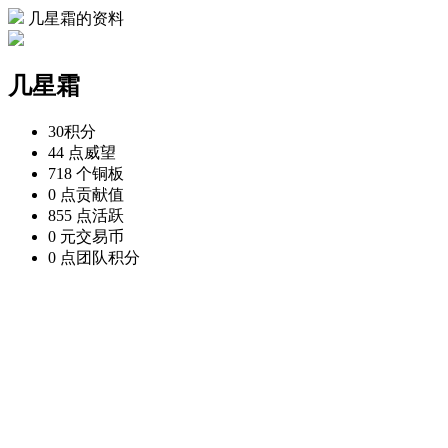
几星霜的资料
几星霜
30
积分
44 点
威望
718 个
铜板
0 点
贡献值
855 点
活跃
0 元
交易币
0 点
团队积分