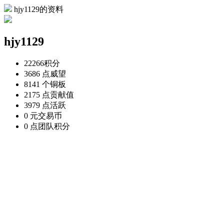
hjy1129的资料
hjy1129
22266
积分
3686 点
威望
8141 个
铜板
2175 点
贡献值
3979 点
活跃
0 元
交易币
0 点
团队积分