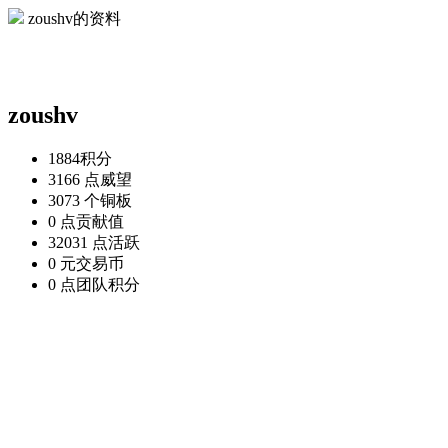
zoushv的资料
zoushv
1884
积分
3166 点
威望
3073 个
铜板
0 点
贡献值
32031 点
活跃
0 元
交易币
0 点
团队积分