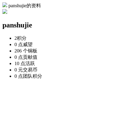
panshujie的资料
panshujie
2
积分
0 点
威望
206 个
铜板
0 点
贡献值
10 点
活跃
0 元
交易币
0 点
团队积分