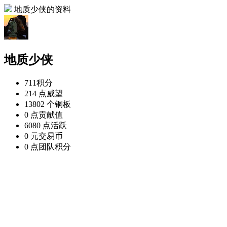
地质少侠的资料
地质少侠
711
积分
214 点
威望
13802 个
铜板
0 点
贡献值
6080 点
活跃
0 元
交易币
0 点
团队积分