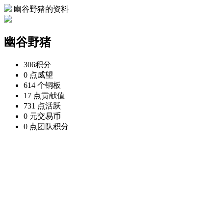
幽谷野猪的资料
幽谷野猪
306
积分
0 点
威望
614 个
铜板
17 点
贡献值
731 点
活跃
0 元
交易币
0 点
团队积分