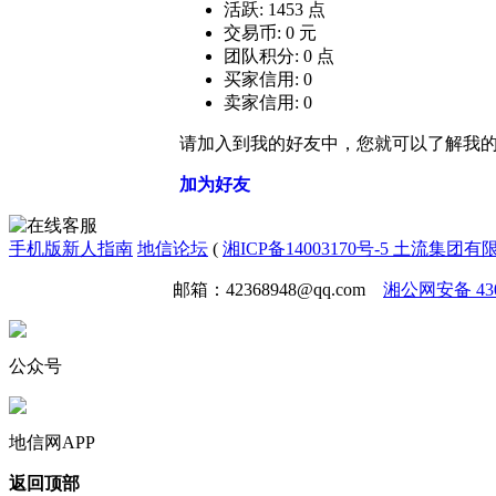
活跃: 1453 点
交易币: 0 元
团队积分: 0 点
买家信用: 0
卖家信用: 0
请加入到我的好友中，您就可以了解我
加为好友
手机版
新人指南
地信论坛
(
湘ICP备14003170号-5 土流集团
免责声明
广告合作
邮箱：42368948@qq.com
湘公网安备 4301
公众号
地信网APP
返回顶部