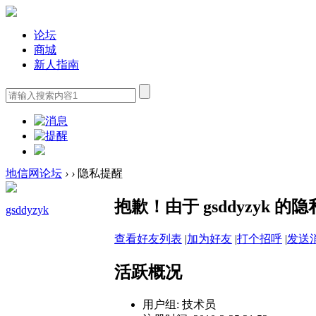
论坛
商城
新人指南
地信网论坛
›
›
隐私提醒
抱歉！由于 gsddyzyk
gsddyzyk
查看好友列表
|
加为好友
|
打个招呼
|
发送
活跃概况
用户组:
技术员