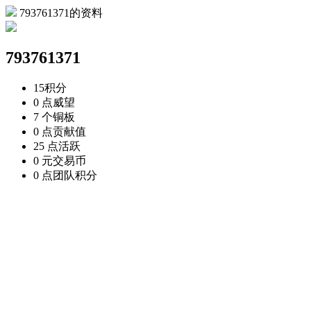
793761371的资料
793761371
15
积分
0 点
威望
7 个
铜板
0 点
贡献值
25 点
活跃
0 元
交易币
0 点
团队积分