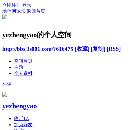
立即注册
登录
地信网论坛
返回首页
yezhengyao的个人空间
http://bbs.3s001.com/?616475
[收藏]
[复制]
[RSS]
空间首页
主题
个人资料
头像
yezhengyao
收听TA
加为好友