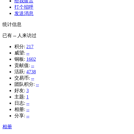
给我留言
打个招呼
发送消息
统计信息
已有
--
人来访过
积分:
217
威望:
--
铜板:
1602
贡献值:
--
活跃:
4738
交易币:
--
团队积分:
--
好友:
3
主题:
1
日志:
--
相册:
--
分享:
--
相册