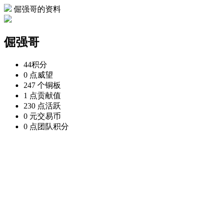
倔强哥的资料
倔强哥
44
积分
0 点
威望
247 个
铜板
1 点
贡献值
230 点
活跃
0 元
交易币
0 点
团队积分