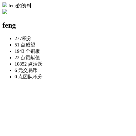
feng的资料
feng
277
积分
51 点
威望
1943 个
铜板
22 点
贡献值
10852 点
活跃
6 元
交易币
0 点
团队积分