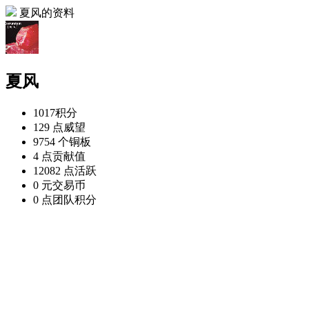
夏风的资料
夏风
1017
积分
129 点
威望
9754 个
铜板
4 点
贡献值
12082 点
活跃
0 元
交易币
0 点
团队积分