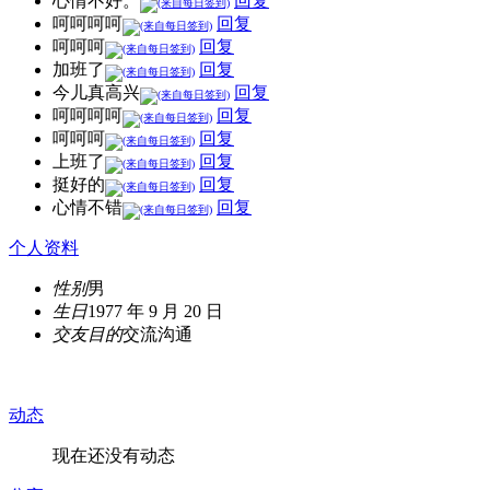
心情不好。
回复
呵呵呵呵
回复
呵呵呵
回复
加班了
回复
今儿真高兴
回复
呵呵呵呵
回复
呵呵呵
回复
上班了
回复
挺好的
回复
心情不错
回复
个人资料
性别
男
生日
1977 年 9 月 20 日
交友目的
交流沟通
动态
现在还没有动态