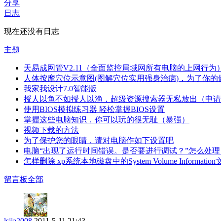
分享
日志
现在还没有日志
主题
天易成网管V2.11（全面监控局域网所有电脑的上网行为
人体按摩穴位示意图(图解穴位实用强身治病)，为了你的
我家我设计7.0智能版
授人以鱼不如授人以渔，超级资源搜索器无私放出（申请
使用BIOS模拟练习器 轻松掌握BIOS设置
掌握这些电脑知识，你可以玩的很无耻（暴强）
视频下载的方法
为了保护您的眼睛，请对电脑作如下设置吧
电脑“出现了运行时间错误。是否要进行调试？”怎么处理
怎样删除 xp系统本地磁盘中的System Volume Informati
留言板
全部
lsjia2008
2011-5-11 21:43