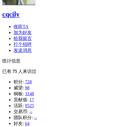
cqcily
收听TA
加为好友
给我留言
打个招呼
发送消息
统计信息
已有
75
人来访过
积分:
728
威望:
98
铜板:
3148
贡献值:
17
活跃:
9525
交易币:
--
团队积分:
--
好友:
64