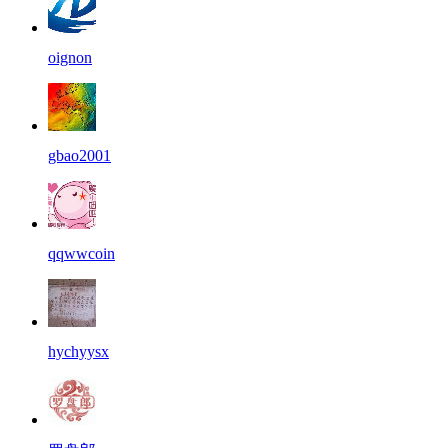
oignon
gbao2001
qqwwcoin
hychyysx