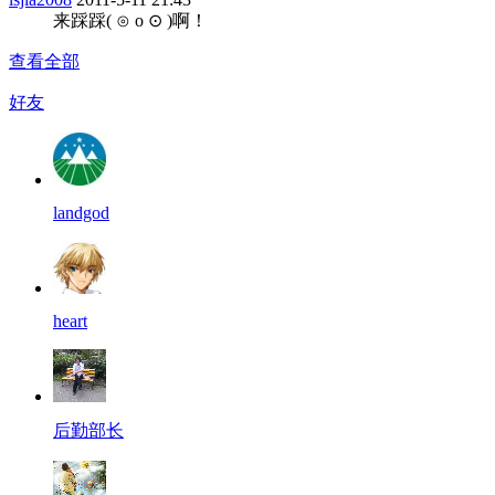
来踩踩( ⊙ o ⊙ )啊！
查看全部
好友
landgod
heart
后勤部长