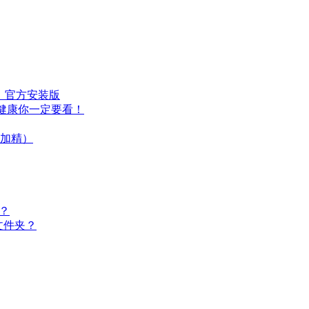
）官方安装版
健康你一定要看！
加精）
？
on文件夹？