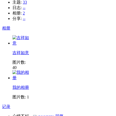
主题:
33
日志:
--
相册:
2
分享:
--
相册
吉祥如意
图片数:
40
我的相册
图片数: 1
记录