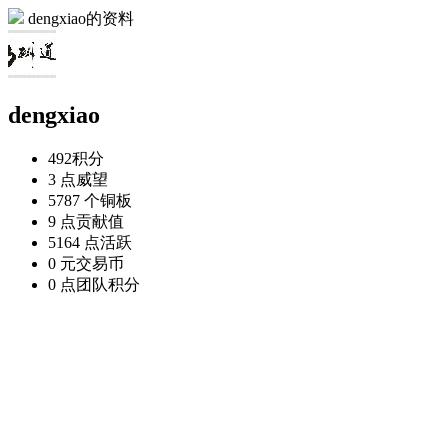
dengxiao的资料
dengxiao
492
积分
3 点
威望
5787 个
铜板
9 点
贡献值
5164 点
活跃
0 元
交易币
0 点
团队积分