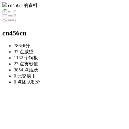
cn456cn的资料
cn456cn
786
积分
37 点
威望
1132 个
铜板
23 点
贡献值
3854 点
活跃
0 元
交易币
0 点
团队积分