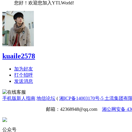
您好！欢迎您加入YTLWorld!
kuaile2578
加为好友
打个招呼
发送消息
手机版
新人指南
地信论坛
(
湘ICP备14003170号-5 土流集团
免责声明
广告合作
邮箱：42368948@qq.com
湘公网安备 4301
公众号