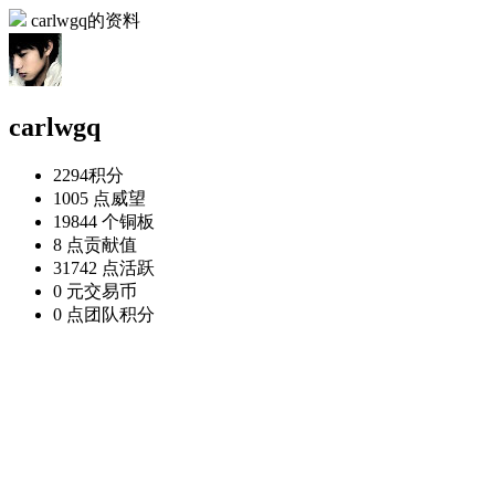
carlwgq的资料
carlwgq
2294
积分
1005 点
威望
19844 个
铜板
8 点
贡献值
31742 点
活跃
0 元
交易币
0 点
团队积分