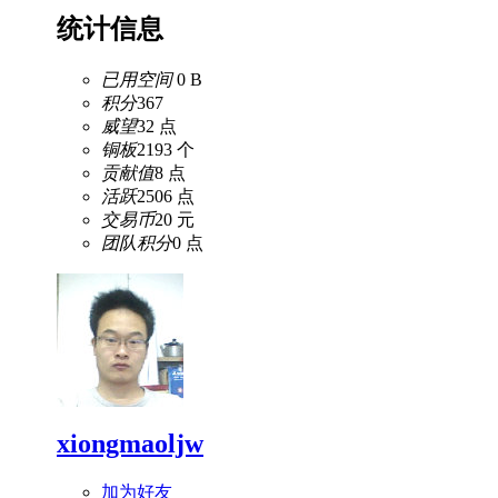
统计信息
已用空间
0 B
积分
367
威望
32 点
铜板
2193 个
贡献值
8 点
活跃
2506 点
交易币
20 元
团队积分
0 点
xiongmaoljw
加为好友