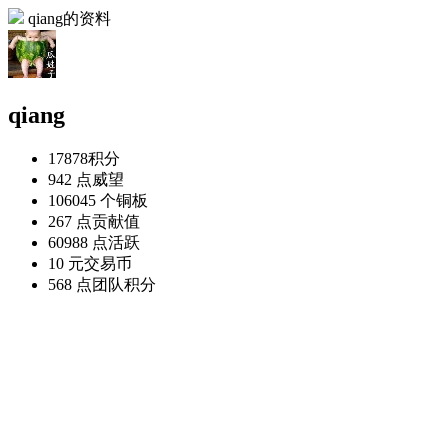
qiang的资料
qiang
17878
积分
942 点
威望
106045 个
铜板
267 点
贡献值
60988 点
活跃
10 元
交易币
568 点
团队积分