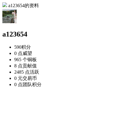
a123654的资料
a123654
590
积分
0 点
威望
965 个
铜板
8 点
贡献值
2485 点
活跃
0 元
交易币
0 点
团队积分