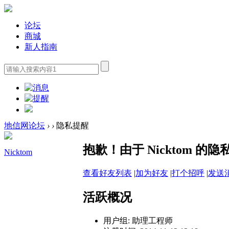
论坛
商城
新人指南
地信网论坛
›
›
隐私提醒
抱歉！由于 Nicktom 
Nicktom
查看好友列表
|
加为好友
|
打个招呼
|
发送
活跃概况
用户组:
助理工程师