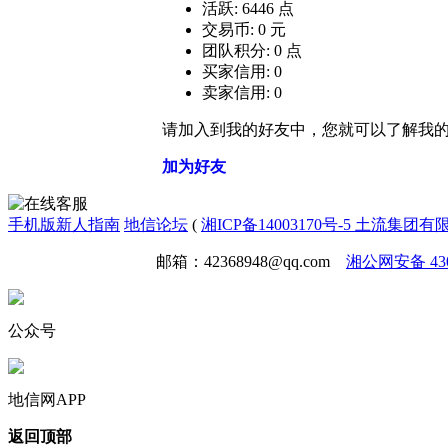
活跃: 6446 点
交易币: 0 元
团队积分: 0 点
买家信用: 0
卖家信用: 0
请加入到我的好友中，您就可以了解我
加为好友
手机版
新人指南
地信论坛
(
湘ICP备14003170号-5 土流集团
免责声明
广告合作
邮箱：42368948@qq.com
湘公网安备 4301
公众号
地信网APP
返回顶部