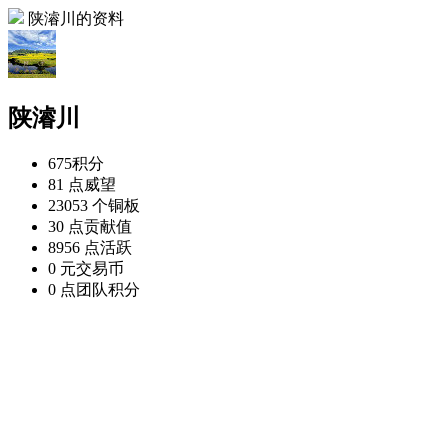
陕濬川的资料
陕濬川
675
积分
81 点
威望
23053 个
铜板
30 点
贡献值
8956 点
活跃
0 元
交易币
0 点
团队积分