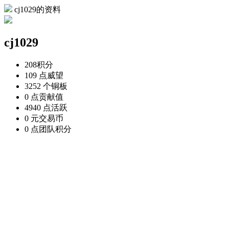
cj1029的资料
cj1029
208
积分
109 点
威望
3252 个
铜板
0 点
贡献值
4940 点
活跃
0 元
交易币
0 点
团队积分