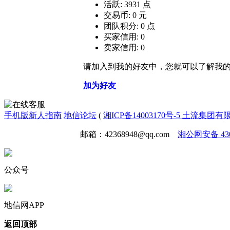
活跃: 3931 点
交易币: 0 元
团队积分: 0 点
买家信用: 0
卖家信用: 0
请加入到我的好友中，您就可以了解我
加为好友
手机版
新人指南
地信论坛
(
湘ICP备14003170号-5 土流集团
免责声明
广告合作
邮箱：42368948@qq.com
湘公网安备 4301
公众号
地信网APP
返回顶部