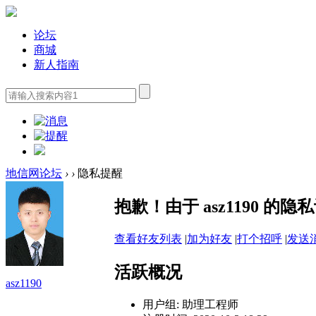
论坛
商城
新人指南
地信网论坛
›
›
隐私提醒
抱歉！由于 asz1190 
查看好友列表
|
加为好友
|
打个招呼
|
发送
活跃概况
asz1190
用户组:
助理工程师