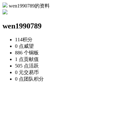
wen1990789的资料
wen1990789
114
积分
0 点
威望
886 个
铜板
1 点
贡献值
505 点
活跃
0 元
交易币
0 点
团队积分