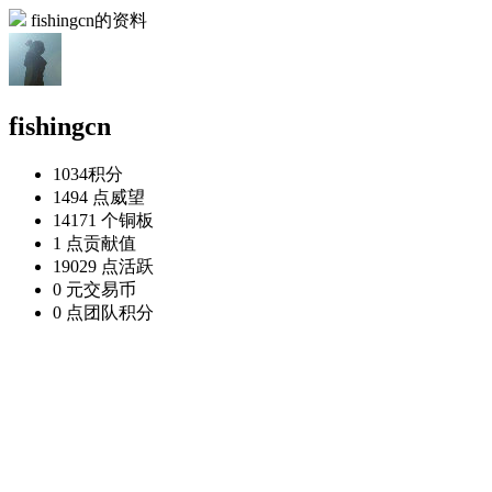
fishingcn的资料
fishingcn
1034
积分
1494 点
威望
14171 个
铜板
1 点
贡献值
19029 点
活跃
0 元
交易币
0 点
团队积分