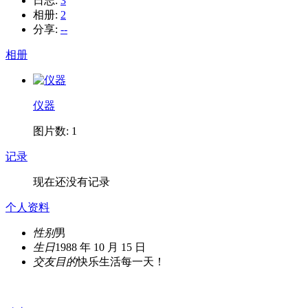
日志:
3
相册:
2
分享:
--
相册
仪器
图片数: 1
记录
现在还没有记录
个人资料
性别
男
生日
1988 年 10 月 15 日
交友目的
快乐生活每一天！