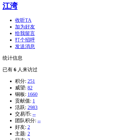
江湾
收听TA
加为好友
给我留言
打个招呼
发送消息
统计信息
已有
6
人来访过
积分:
251
威望:
82
铜板:
1660
贡献值:
1
活跃:
2983
交易币:
--
团队积分:
--
好友:
2
主题:
2