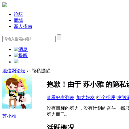
论坛
商城
新人指南
地信网论坛
›
›
隐私提醒
抱歉！由于 苏小雅 的隐
查看好友列表
|
加为好友
|
打个招呼
|
发送
没有目标的努力，没有计划的奋斗，都
努力而已。
苏小雅
活跃概况