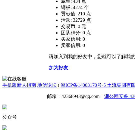
威望: 434 点
铜板: 4274 个
贡献值: 210 点
活跃: 32729 点
交易币: 0 元
团队积分: 0 点
买家信用: 0
卖家信用: 0
请加入到我的好友中，您就可以了解我
加为好友
手机版
新人指南
地信论坛
(
湘ICP备14003170号-5 土流集团
免责声明
广告合作
邮箱：42368948@qq.com
湘公网安备 4301
公众号