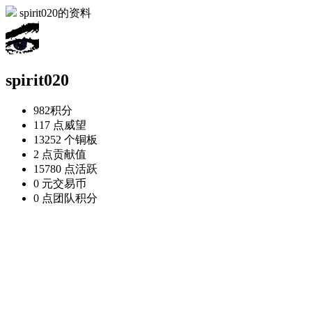
spirit020的资料
spirit020
982
积分
117 点
威望
13252 个
铜板
2 点
贡献值
15780 点
活跃
0 元
交易币
0 点
团队积分