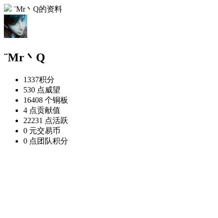
¨Mr丶Q的资料
¨Mr丶Q
1337
积分
530 点
威望
16408 个
铜板
4 点
贡献值
22231 点
活跃
0 元
交易币
0 点
团队积分